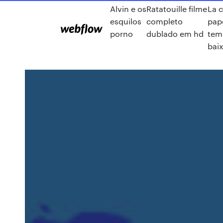
Alvin e os
Ratatouille filme
La 
esquilos
completo
pape
porno
dublado em hd
tem
baix