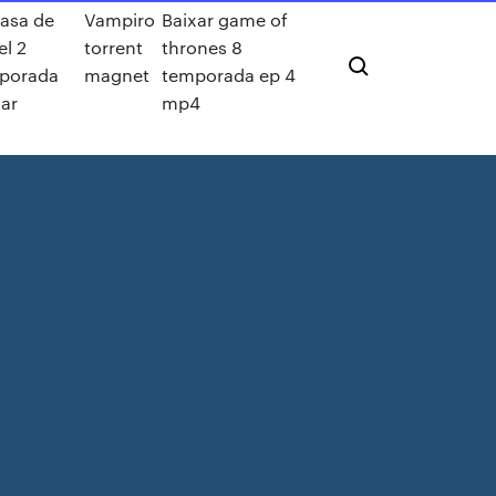
casa de
Vampiro
Baixar game of
l 2
torrent
thrones 8
porada
magnet
temporada ep 4
ar
mp4